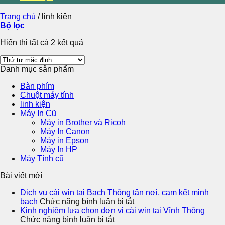
Trang chủ
/
linh kiện
Bộ lọc
Hiển thị tất cả 2 kết quả
Danh mục sản phẩm
Bàn phím
Chuột máy tính
linh kiện
Máy In Cũ
Máy in Brother và Ricoh
Máy In Canon
Máy in Epson
Máy In HP
Máy Tính cũ
Bài viết mới
Dịch vụ cài win tại Bạch Thông tận nơi, cam kết minh
ở
bạch
Chức năng bình luận bị tắt
Dịch
Kinh nghiệm lựa chọn đơn vị cài win tại Vĩnh Thông
ở
vụ
Chức năng bình luận bị tắt