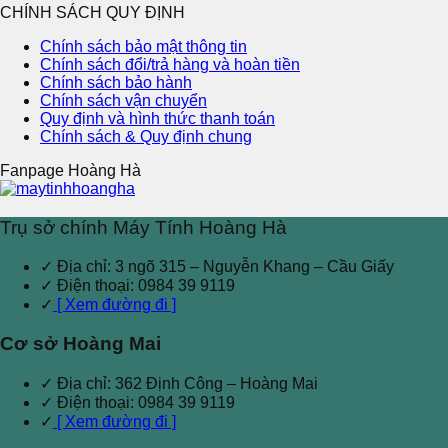
CHÍNH SÁCH QUY ĐỊNH
Chính sách bảo mật thông tin
Chính sách đổi/trả hàng và hoàn tiền
Chính sách bảo hành
Chính sách vận chuyển
Quy định và hình thức thanh toán
Chính sách & Quy định chung
Fanpage Hoàng Hà
Trụ sở chính Máy Tính Hoàng Hà
✓ Địa chỉ: 3 ngõ 315 – Nguyễn Khang – Cầu Giấy
✓ Điện thoại: 0984 39 9119
✓
[ Xem đường đi ]
Cơ sở Hoàng Mai
✓ Địa chỉ: 362 Định Công – Hoàng Mai
✓ Điện thoại: 0984 39 9119
✓
[ Xem đường đi ]