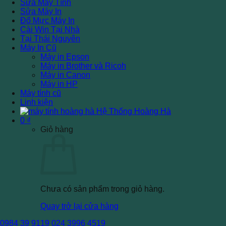
Sửa Máy Tính
Sửa Máy In
Đổ Mực Máy In
Cài Win Tại Nhà
Tại Thái Nguyên
Máy In Cũ
Máy in Epson
Máy in Brother và Ricoh
Máy in Canon
Máy in HP
Máy tính cũ
Linh kiện
Hệ Thống Hoàng Hà
0
₫
Giỏ hàng
Chưa có sản phẩm trong giỏ hàng.
Quay trở lại cửa hàng
0984 39 9119
024 3996 4519