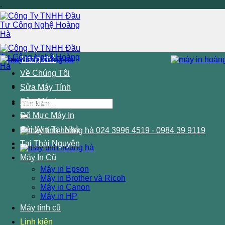
Chuyển
.
đến
nội
dung
Trang chủ
Về Chúng Tôi
Sửa Máy Tính
Sửa Máy In
Tìm
kiếm:
Đổ Mực Máy In
Cài Win Tại Nhà
024 3996 4519 - 0984 39 9119
Tại Thái Nguyên
Máy In Cũ
Máy in Epson
Máy in Brother và Ricoh
Máy in Canon
Máy in HP
Máy tính cũ
Linh kiện