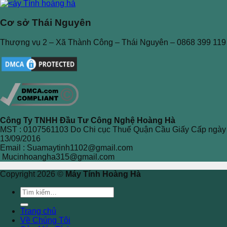
Cơ sở Thái Nguyên
Thượng vụ 2 – Xã Thành Công – Thái Nguyên – 0868 399 119
Công Ty TNHH Đầu Tư Công Nghệ Hoàng Hà
MST : 0107561103 Do Chi cục Thuế Quận Cầu Giấy Cấp ngày
13/09/2016
Email : Suamaytinh1102@gmail.com
Mucinhoangha315@gmail.com
Copyright 2026 ©
Máy Tính Hoàng Hà
Tìm
kiếm:
Trang chủ
Về Chúng Tôi