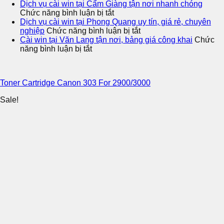
Kinh
cài
Dịch vụ cài win tại Cẩm Giàng tận nơi nhanh chóng
nghiệm
ở
win
Chức năng bình luận bị tắt
lựa
Dịch
tại
Dịch vụ cài win tại Phong Quang uy tín, giá rẻ, chuyên
chọn
vụ
Bạch
ở
nghiệp
Chức năng bình luận bị tắt
đơn
cài
Thông
Dịch
Cài win tại Văn Lang tận nơi, bảng giá công khai
Chức
ở
vị
win
tận
vụ
năng bình luận bị tắt
Cài
cài
tại
nơi,
cài
win
win
Cẩm
cam
win
tại
tại
Giàng
kết
tại
Toner Cartridge Canon 303 For 2900/3000
Văn
Vĩnh
tận
minh
Phong
Lang
Thông
nơi
bạch
Quang
Sale!
tận
nhanh
uy
nơi,
chóng
tín,
bảng
giá
giá
rẻ,
công
chuyên
khai
nghiệp