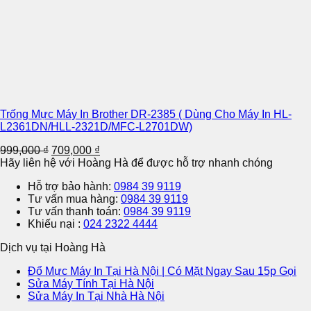
Trống Mực Máy In Brother DR-2385 ( Dùng Cho Máy In HL-
L2361DN/HLL-2321D/MFC-L2701DW)
Original
Current
999,000
₫
709,000
₫
price
price
Hãy liên hệ với Hoàng Hà để được hỗ trợ nhanh chóng
was:
is:
Hỗ trợ bảo hành:
0984 39 9119
999,000 ₫.
709,000 ₫.
Tư vấn mua hàng:
0984 39 9119
Tư vấn thanh toán:
0984 39 9119
Khiếu nại :
024 2322 4444
Dịch vụ tại Hoàng Hà
Đổ Mực Máy In Tại Hà Nội | Có Mặt Ngay Sau 15p Gọi
Sửa Máy Tính Tại Hà Nội
Sửa Máy In Tại Nhà Hà Nội